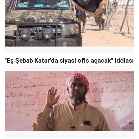
"Eş Şebab Katar'da siyasi ofis açacak" iddiası