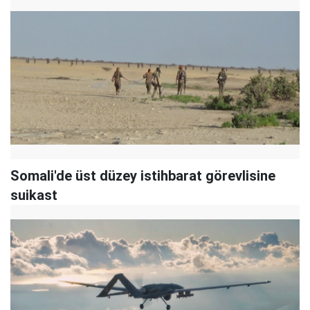
Somali'de üst düzey istihbarat görevlisine
suikast