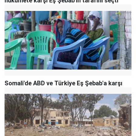
hükümete karşı Eş Şebab'ın tarafını seçti
Somali'de ABD ve Türkiye Eş Şebab'a karşı