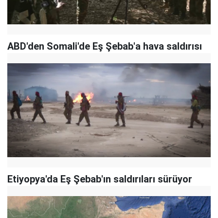
ABD'den Somali'de Eş Şebab'a hava saldırısı
Etiyopya'da Eş Şebab'ın saldırıları sürüyor